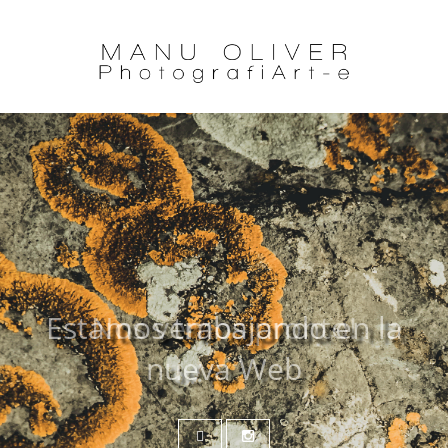
Estamos trabajando en la
Nos vemos pronto!
nueva Web
